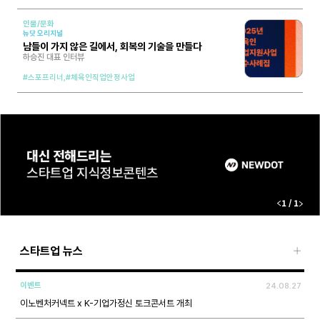
인물/문화
뉴닷 오리지널
남들이 가지 않은 길에서, 회복의 기술을 만들다
하승진 대표 인터뷰
#스포프리너,
#체육인직업안정사업
1
1
/
스타트업 뉴스
이벤트
24.08.27
이노벤처커넥트 x K-기업가정신 토크콘서트 개최